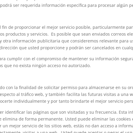
odrá ser requerida información específica para procesar algún ped
 fin de proporcionar el mejor servicio posible, particularmente pa
os productos y servicios. Es posible que sean enviados correos el
 y otra información publicitaria que consideremos relevante para 
a dirección que usted proporcione y podrán ser cancelados en cua
ra cumplir con el compromiso de mantener su información segura
 que no exista ningún acceso no autorizado.
do con la finalidad de solicitar permiso para almacenarse en su ord
specto al tráfico web, y también facilita las futuras visitas a una
ocerte individualmente y por tanto brindarte el mejor servicio per
er identificar las páginas que son visitadas y su frecuencia. Esta
n se elimina de forma permanente. Usted puede eliminar las cooki
 un mejor servicio de los sitios web, estás no dan acceso a infor
rectamente, visitas a una web . Usted puede aceptar o negar el us