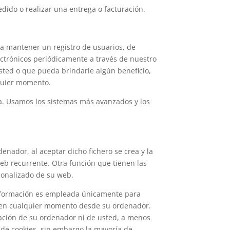
ido o realizar una entrega o facturación.
ra mantener un registro de usuarios, de
ectrónicos periódicamente a través de nuestro
usted o que pueda brindarle algún beneficio,
lquier momento.
. Usamos los sistemas más avanzados y los
enador, al aceptar dicho fichero se crea y la
 web recurrente. Otra función que tienen las
sonalizado de su web.
 información es empleada únicamente para
es en cualquier momento desde su ordenador.
mación de su ordenador ni de usted, a menos
o de cookies, sin embargo la mayoría de