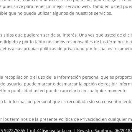
pues sirve para tener un mejor servicio web. También usted pue
sible que no pueda utilizar algunos de nuestros servicios.
os sitios que pudieran ser de su interés. Una vez que usted de cli
 redirigido y por lo tanto no somos responsables de los términos o 
 sujetos a sus propias políticas de privacidad por lo cual es recom
a recopilación o el uso de la información personal que es proporc
ta de usuario, puede marcar o desmarcar la opción de recibir infor
letín o publicidad usted puede cancelarla en cualquier momento.
rá la información personal que es recopilada sin su consentimient
 los términos de la presente Política de Privacidad en cualquier
25 942275855 | info@fisiolealtad.com | Registro Sanitario: 06/2018